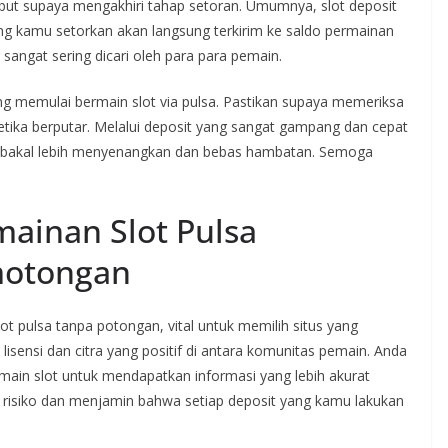
ebut supaya mengakhiri tahap setoran. Umumnya, slot deposit
yang kamu setorkan akan langsung terkirim ke saldo permainan
 sangat sering dicari oleh para para pemain.
g memulai bermain slot via pulsa. Pastikan supaya memeriksa
ketika berputar. Melalui deposit yang sangat gampang dan cepat
u bakal lebih menyenangkan dan bebas hambatan. Semoga
mainan Slot Pulsa
motongan
pulsa tanpa potongan, vital untuk memilih situs yang
lisensi dan citra yang positif di antara komunitas pemain. Anda
main slot untuk mendapatkan informasi yang lebih akurat
i risiko dan menjamin bahwa setiap deposit yang kamu lakukan