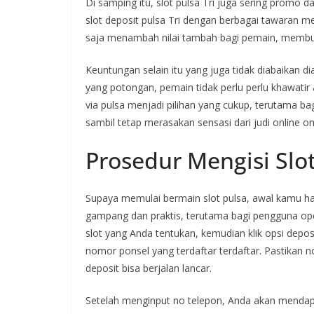
Di samping itu, slot pulsa Tri juga sering prom
slot deposit pulsa Tri dengan berbagai tawaran m
saja menambah nilai tambah bagi pemain, membua
Keuntungan selain itu yang juga tidak diabaikan 
yang potongan, pemain tidak perlu perlu khawati
via pulsa menjadi pilihan yang cukup, terutama b
sambil tetap merasakan sensasi dari judi online on
Prosedur Mengisi Slot
Supaya memulai bermain slot pulsa, awal kamu har
gampang dan praktis, terutama bagi pengguna op
slot yang Anda tentukan, kemudian klik opsi depo
nomor ponsel yang terdaftar terdaftar. Pastikan 
deposit bisa berjalan lancar.
Setelah menginput no telepon, Anda akan mendapa