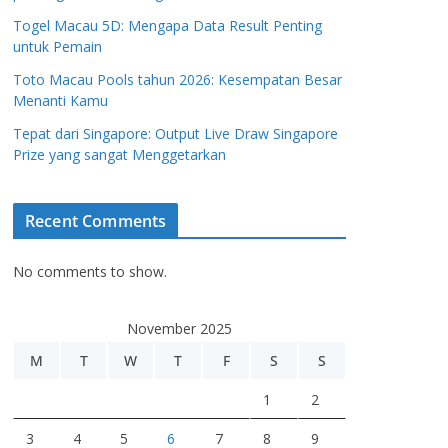
Togel Macau 5D: Mengapa Data Result Penting
untuk Pemain
Toto Macau Pools tahun 2026: Kesempatan Besar
Menanti Kamu
Tepat dari Singapore: Output Live Draw Singapore
Prize yang sangat Menggetarkan
Recent Comments
No comments to show.
November 2025
M
T
W
T
F
S
S
1
2
3
4
5
6
7
8
9