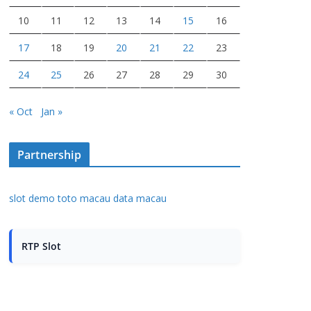
10
11
12
13
14
15
16
17
18
19
20
21
22
23
24
25
26
27
28
29
30
« Oct
Jan »
Partnership
slot demo
toto macau
data macau
RTP Slot