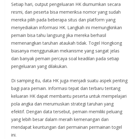
Setiap hari, output pengeluaran HK diumumkan secara
resmi, dan peserta bisa memeriksa nomor yang sudah
mereka pilih pada beberapa situs dan platform yang
menyediakan informasi HK. Langkah ini memungkinkan
pemain bisa tahu langsung jika mereka berhasil
memenangkan taruhan ataukah tidak. Togel Hongkong
biasanya menggunakan mekanisme yang sangat jelas
dan banyak pemain percaya soal keadilan pada setiap
pengeluaran yang dilakukan.
Di samping itu, data HK juga menjadi suatu aspek penting
bagi para pemain. Informasi tepat dan terbaru tentang
keluaran HK dapat membantu peserta untuk mempelajari
pola angka dan merumuskan strategi taruhan yang
efektif. Dengan data tersebut, pemain memiliki peluang
yang lebih besar dalam meraih kemenangan dan
mendapat keuntungan dari permainan permainan togel
ini.