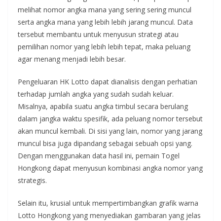
melihat nomor angka mana yang sering sering muncul
serta angka mana yang lebih lebih jarang muncul. Data
tersebut membantu untuk menyusun strategi atau
pemilihan nomor yang lebih lebih tepat, maka peluang
agar menang menjadi lebih besar.
Pengeluaran HK Lotto dapat dianalisis dengan perhatian
terhadap jumlah angka yang sudah sudah keluar.
Misalnya, apabila suatu angka timbul secara berulang
dalam jangka waktu spesifik, ada peluang nomor tersebut
akan muncul kembali. Di sisi yang lain, nomor yang jarang
muncul bisa juga dipandang sebagai sebuah opsi yang.
Dengan menggunakan data hasil ini, pemain Togel
Hongkong dapat menyusun kombinasi angka nomor yang
strategis.
Selain itu, krusial untuk mempertimbangkan grafik warna
Lotto Hongkong yang menyediakan gambaran yang jelas