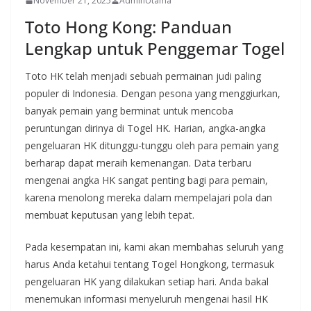
November 21, 2025
AdminUtama
Toto Hong Kong: Panduan
Lengkap untuk Penggemar Togel
Toto HK telah menjadi sebuah permainan judi paling
populer di Indonesia. Dengan pesona yang menggiurkan,
banyak pemain yang berminat untuk mencoba
peruntungan dirinya di Togel HK. Harian, angka-angka
pengeluaran HK ditunggu-tunggu oleh para pemain yang
berharap dapat meraih kemenangan. Data terbaru
mengenai angka HK sangat penting bagi para pemain,
karena menolong mereka dalam mempelajari pola dan
membuat keputusan yang lebih tepat.
Pada kesempatan ini, kami akan membahas seluruh yang
harus Anda ketahui tentang Togel Hongkong, termasuk
pengeluaran HK yang dilakukan setiap hari. Anda bakal
menemukan informasi menyeluruh mengenai hasil HK