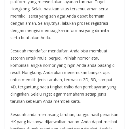
platform yang menyediakan layanan taruhan Togel
Hongkong. Selalu pastikan situs tersebut aman serta
memiliki lisensi yang sah agar Anda dapat bermain
dengan aman. Selanjutnya, lakukan proses registrasi
dengan mengisi membagikan informasi yang diminta
serta buat akun Anda.
Sesudah mendaftar mendaftar, Anda bisa membuat
setoran untuk mulai berjudi. Pilihlah nomor atau
kombinasi angka nomor yang ingin Anda anda pasang di
result Hongkong. Anda akan menemukan banyak opsi
untuk memilih jenis taruhan, termasuk 2D, 3D, sampai
4D, tergantung pada tingkat risiko dan pembayaran yang
diinginkan. Selalu ingat agar memahami setiap jenis
taruhan sebelum Anda membeli kartu.
Sesudah anda memasang taruhan, tunggu hasil penarikan
HK yang biasanya dijadwalkan harian. Anda dapat melihat
hasilnya di web resmi dan aplikasi yang dipakai. Apabila