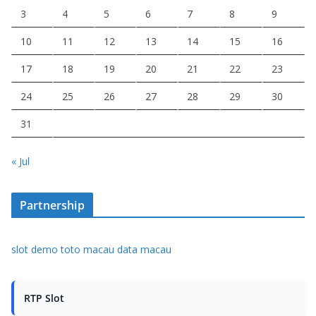
3
4
5
6
7
8
9
10
11
12
13
14
15
16
17
18
19
20
21
22
23
24
25
26
27
28
29
30
31
« Jul
Partnership
slot demo
toto macau
data macau
RTP Slot