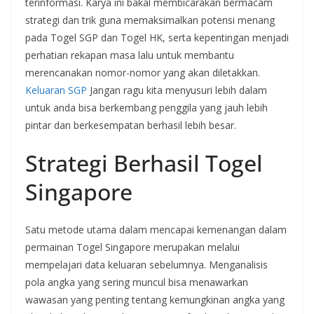
terinformasi. Karya ini bakal membicarakan bermacam
strategi dan trik guna memaksimalkan potensi menang
pada Togel SGP dan Togel HK, serta kepentingan menjadi
perhatian rekapan masa lalu untuk membantu
merencanakan nomor-nomor yang akan diletakkan.
Keluaran SGP
Jangan ragu kita menyusuri lebih dalam
untuk anda bisa berkembang penggila yang jauh lebih
pintar dan berkesempatan berhasil lebih besar.
Strategi Berhasil Togel
Singapore
Satu metode utama dalam mencapai kemenangan dalam
permainan Togel Singapore merupakan melalui
mempelajari data keluaran sebelumnya. Menganalisis
pola angka yang sering muncul bisa menawarkan
wawasan yang penting tentang kemungkinan angka yang