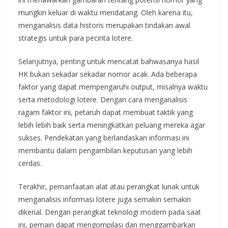
mungkin keluar di waktu mendatang. Oleh karena itu,
menganalisis data historis merupakan tindakan awal
strategis untuk para pecinta lotere.
Selanjutnya, penting untuk mencatat bahwasanya hasil
HK bukan sekadar sekadar nomor acak. Ada beberapa
faktor yang dapat mempengaruhi output, misalnya waktu
serta metodologi lotere. Dengan cara menganalisis
ragam faktor ini, petaruh dapat membuat taktik yang
lebih lebih baik serta meningkatkan peluang mereka agar
sukses. Pendekatan yang berlandaskan informasi ini
membantu dalam pengambilan keputusan yang lebih
cerdas.
Terakhir, pemanfaatan alat atau perangkat lunak untuk
menganalisis informasi lotere juga semakin semakin
dikenal. Dengan perangkat teknologi modern pada saat
ini, pemain dapat mengompilasi dan menggambarkan