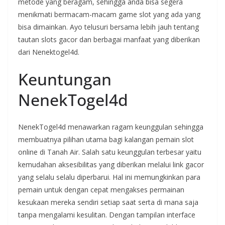
metode yang beragam, sehingga anda bisa segera
menikmati bermacam-macam game slot yang ada yang
bisa dimainkan. Ayo telusuri bersama lebih jauh tentang
tautan slots gacor dan berbagai manfaat yang diberikan
dari Nenektogel4d.
Keuntungan
NenekTogel4d
NenekTogel4d menawarkan ragam keunggulan sehingga
membuatnya pilihan utama bagi kalangan pemain slot
online di Tanah Air. Salah satu keunggulan terbesar yaitu
kemudahan aksesibilitas yang diberikan melalui link gacor
yang selalu selalu diperbarui. Hal ini memungkinkan para
pemain untuk dengan cepat mengakses permainan
kesukaan mereka sendiri setiap saat serta di mana saja
tanpa mengalami kesulitan. Dengan tampilan interface