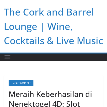
Skip
The Cork and Barrel
to
content
Lounge | Wine,
Cocktails & Live Music
UNCATEGORIZED
Meraih Keberhasilan di
Nenektogel 4D: Slot