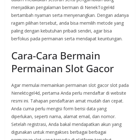
menjadikan pengalaman bermain di NenekTogel4d
bertambah nyaman serta menyenangkan. Dengan adanya
ragam pilihan tersebut, anda bisa memilih metode yang
paling dengan kebutuhan pribadi sendiri, agar bisa
berfokus pada permainan serta mendapat keuntungan.
Cara-Cara Bermain
Permainan Slot Gacor
Agar memulai memainkan permainan slot gacor slot pada
Nenektogel4d, pertama Anda perlu mendaftar di website
resmi ini. Tahapan pendaftaran amat mudah dan cepat.
Anda cuma perlu mengisi form berisi data yang
diperlukan, seperti nama, alamat email, dan nomor.
Setelah registrasi, Anda bakal mendapatkan akun yang
digunakan untuk mengakses berbagai berbagai
permainan slot yang tersedia di platform tersebut.