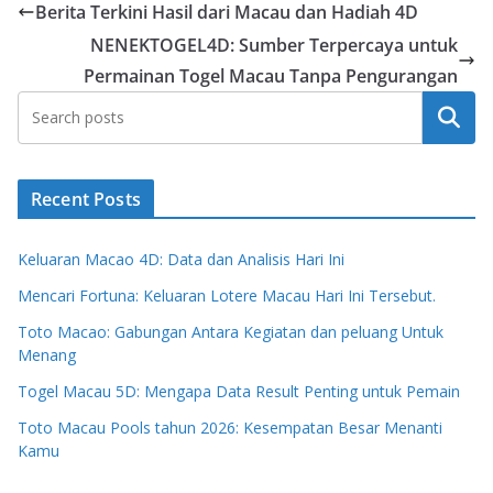
Berita Terkini Hasil dari Macau dan Hadiah 4D
NENEKTOGEL4D: Sumber Terpercaya untuk
Permainan Togel Macau Tanpa Pengurangan
Search
Recent Posts
Keluaran Macao 4D: Data dan Analisis Hari Ini
Mencari Fortuna: Keluaran Lotere Macau Hari Ini Tersebut.
Toto Macao: Gabungan Antara Kegiatan dan peluang Untuk
Menang
Togel Macau 5D: Mengapa Data Result Penting untuk Pemain
Toto Macau Pools tahun 2026: Kesempatan Besar Menanti
Kamu