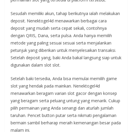
Sesudah memiliki akun, tahap berikutnya ialah melakukan
deposit. Nenektogel4d menawarkan berbagai cara
deposit yang mudah serta cepat sekali, contohnya
dengan QRIS, Dana, serta pulsa. Anda hanya memilih
metode yang paling sesuai sesuai serta menjalankan
petunjuk yang diberikan untuk menyelesaikan transaksi.
Setelah deposit yang, baki Anda bakal langsung siap untuk
digunakan dalam slot slot.
Setelah baki tersedia, Anda bisa memulai memilih game
slot yang hendak pada mainkan. Nenektogel4d
menawarkan beragam varian slot gacor dengan konsep
yang beragam serta peluang untung yang menarik. Cukup
pilih permainan yang Anda senangi dan aturlah jumlah
taruhan. Pencet button putar serta nikmati pengalaman
bermain sambil berharap meraih kemenangan besar pada
malam ini.