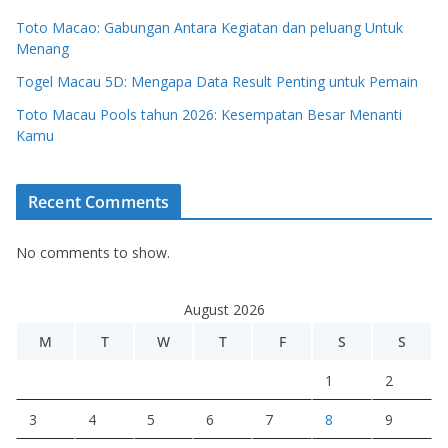
Toto Macao: Gabungan Antara Kegiatan dan peluang Untuk
Menang
Togel Macau 5D: Mengapa Data Result Penting untuk Pemain
Toto Macau Pools tahun 2026: Kesempatan Besar Menanti
Kamu
Recent Comments
No comments to show.
August 2026
M
T
W
T
F
S
S
1
2
3
4
5
6
7
8
9