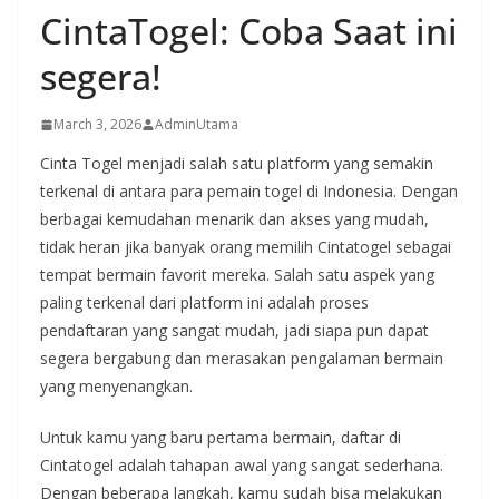
CintaTogel: Coba Saat ini
segera!
March 3, 2026
AdminUtama
Cinta Togel menjadi salah satu platform yang semakin
terkenal di antara para pemain togel di Indonesia. Dengan
berbagai kemudahan menarik dan akses yang mudah,
tidak heran jika banyak orang memilih Cintatogel sebagai
tempat bermain favorit mereka. Salah satu aspek yang
paling terkenal dari platform ini adalah proses
pendaftaran yang sangat mudah, jadi siapa pun dapat
segera bergabung dan merasakan pengalaman bermain
yang menyenangkan.
Untuk kamu yang baru pertama bermain, daftar di
Cintatogel adalah tahapan awal yang sangat sederhana.
Dengan beberapa langkah, kamu sudah bisa melakukan